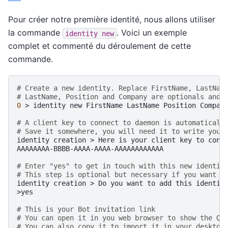
Pour créer notre première identité, nous allons utiliser
la commande
. Voici un exemple
identity
new
complet et commenté du déroulement de cette
commande.
# Create a new identity. Replace FirstName, LastNam
# LastName, Position and Company are optionals and 
0
>
identity
new
FirstName
LastName
Position
Company
# A client key to connect to daemon is automaticall
# Save it somewhere, you will need it to write your
identity
creation
>
Here
is
your
client
key
to
conn
AAAAAAAA-BBBB-AAAA-AAAA-AAAAAAAAAAAA

# Enter "yes" to get in touch with this new identit
# This step is optional but necessary if you want t
identity
creation
>
Do
you
want
to
add
this
identit
>yes

# This is your Bot invitation link
# You can open it in you web browser to show the QR
# You can also copy it to import it in your desktop