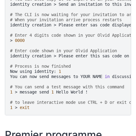
identity
creation
>
Send
an
invitation
to
this
invi
# The CLI is now waiting for your invitation to arr
# When your invitation arrive process restarts 
identity
creation
>
Please
enter
sas
code
displayed
# Enter 4 digits code shown in your Olvid Applicati
>
0000
# Enter code shown in your Olvid Application
identity
creation
>
Please
enter
this
sas
code
on
t
# Process is now finished
Now
using
identity:
1
You
can
now
send
messages
to
YOUR
NAME
in
discussio
# You can send a test message with this command
1
>
message
send
1
Hello
World
!

# to leave interactive mode use CTRL + D or exit co
1
>
exit
Premier programme