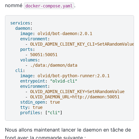
nommé
.
docker-compose.yaml
services
:
daemon
:
image
:
olvid/bot-daemon:2.0.1
environment
:
-
OLVID_ADMIN_CLIENT_KEY_CLI=SetARandomValue
ports
:
-
50051:50051
volumes
:
-
./data:/daemon/data
cli
:
image
:
olvid/bot-python-runner:2.0.1
entrypoint
:
"olvid-cli"
environment
:
-
OLVID_ADMIN_CLIENT_KEY=SetARandomValue
-
OLVID_DAEMON_URL=http://daemon:50051
stdin_open
:
true
tty
:
true
profiles
:
[
"cli"
]
Nous allons maintenant lancer le daemon en tâche de
fond avec la commande suivante :