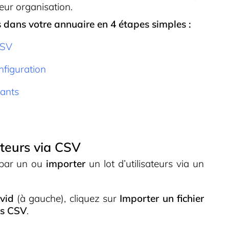
leur organisation.
s dans votre annuaire en 4 étapes simples :
CSV
nfiguration
iants
sateurs via CSV
n par un ou
importer
un lot d’utilisateurs via un
lvid
(à gauche), cliquez sur
Importer un fichier
rs CSV
.