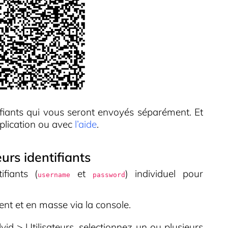
fiants qui vous seront envoyés séparément. Et
pplication ou avec
l’aide
.
eurs identifiants
ifiants (
et
) individuel pour
username
password
nt et en masse via la console.
id > Utilisateurs, selectionnez un ou plusieurs