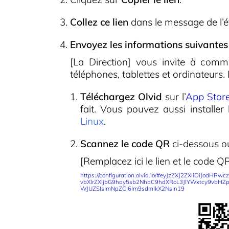
Collez ce lien
dans le message de l’é
Envoyez les informations suivantes à
[La Direction] vous invite à commun
téléphones, tablettes et ordinateurs. P
Téléchargez Olvid
sur l’
App Stor
fait. Vous pouvez aussi installer
Linux
.
Scannez le code QR
ci-dessous 
[Remplacez ici le lien et le code QR
https://configuration.olvid.io/#eyJzZXJ2ZXIiOiJodH
vbXlrZXljbG9hay5sb2NhbC9hdXRoL3JlYWxtcy9vbH
WJUZSIsImNpZCI6Im9sdmlkX2NsIn19