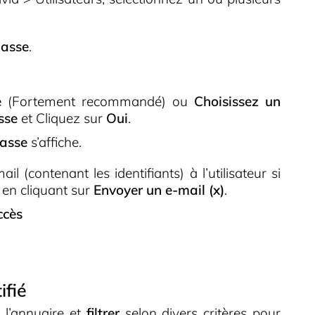
passe
.
e
(Fortement recommandé) ou
Choisissez un
sse
et Cliquez sur
Oui
.
passe
s’affiche.
 (contenant les identifiants) à l’utilisateur si
 en cliquant sur
Envoyer un e-mail (x)
.
ccès
ifié
l’annuaire et
filtrer
selon divers critères pour